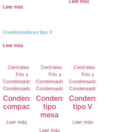
Leer más
Leer más
Condensadores tipo V
Leer más
Centrales de
Centrales de
Centrales de
Frío y
Frío y
Frío y
Condensadores
Condensadores
,
Condensadores
,
,
Condensadores
Condensadores
Condensadores
Condensadores
Condensadores
Condensadores
compactas
tipo
tipo V
mesa
Leer más
Leer más
Leer más