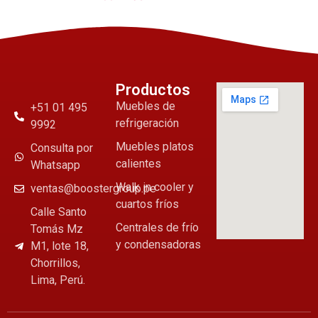
Productos
Muebles de
+51 01 495
refrigeración
9992
Muebles platos
Consulta por
calientes
Whatsapp
Walk in cooler y
ventas@boostergroup.pe
cuartos fríos
Calle Santo
Centrales de frío
Tomás Mz
y condensadoras
M1, lote 18,
Chorrillos,
Lima, Perú.